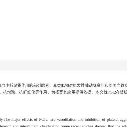
有舒张血管和抗血小板聚集作用的前列腺素，其类似物对原发性肺动脉高压和周围血
炎、抗增殖、抗纤维化等作用，为拓宽其应用提供依据，本文就PGI2在肾
y.The major effects of PGI2 are vasodilation and inhibition of platelet agg
rtension and intermittent claudication.Some recent studies showed that the ef