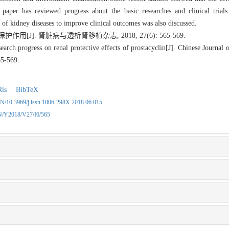
is paper has reviewed progress about the basic researches and clinical tri
t of kidney diseases to improve clinical outcomes was also discussed.
[J]. 肾脏病与透析肾移植杂志, 2018, 27(6): 565-569.
h progress on renal protective effects of prostacyclin[J]. Chinese Journal 
65-569.
Ris
|
BibTeX
CN/10.3969/j.issn.1006-298X.2018.06.015
CN/Y2018/V27/I6/565