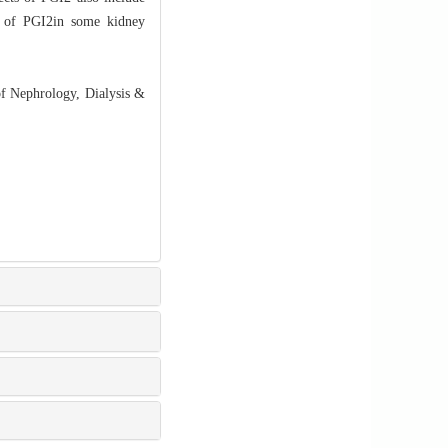
als of PGI2in some kidney
of Nephrology, Dialysis &