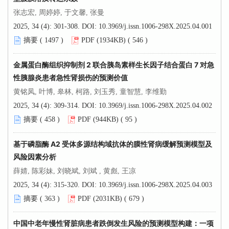
张志宏, 周婷婷, 于文馨, 张曼
2025, 34 (4): 301-308.
DOI:
10.3969/j.issn.1006-298X.2025.04.001
摘要 (
1497
)
PDF (1934KB) (
546
)
金属蛋白酶组织抑制剂 2 联合胰岛素样生长因子结合蛋白 7 对急
性胰腺炎患者急性肾损伤的预测价值
黄铭凤, 叶博, 皋林, 柯路, 刘玉秀, 童智慧, 李维勤
2025, 34 (4): 309-314.
DOI:
10.3969/j.issn.1006-298X.2025.04.002
摘要 (
458
)
PDF (944KB) (
95
)
基于磷脂酶 A2 受体多源结构域抗体的膜性肾病缓解预测模型及
风险因素分析
薛婧, 陈彩妹, 刘晓斌, 刘斌 , 黄彪, 王凉
2025, 34 (4): 315-320.
DOI:
10.3969/j.issn.1006-298X.2025.04.003
摘要 (
363
)
PDF (2031KB) (
679
)
中国中老年慢性肾脏病患者跌倒发生风险的预测模型构建：一项