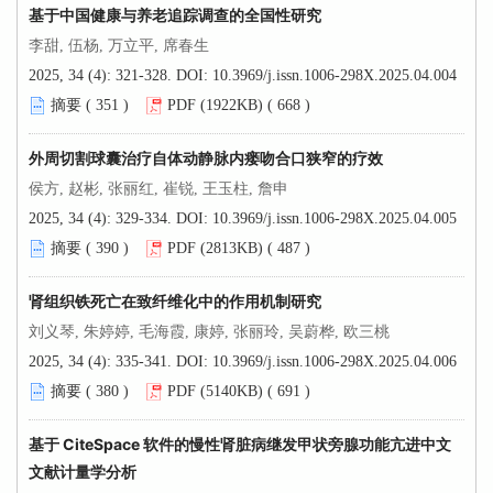
基于中国健康与养老追踪调查的全国性研究
李甜, 伍杨, 万立平, 席春生
2025, 34 (4): 321-328.
DOI:
10.3969/j.issn.1006-298X.2025.04.004
摘要 (
351
)
PDF (1922KB) (
668
)
外周切割球囊治疗自体动静脉内瘘吻合口狭窄的疗效
侯方, 赵彬, 张丽红, 崔锐, 王玉柱, 詹申
2025, 34 (4): 329-334.
DOI:
10.3969/j.issn.1006-298X.2025.04.005
摘要 (
390
)
PDF (2813KB) (
487
)
肾组织铁死亡在致纤维化中的作用机制研究
刘义琴, 朱婷婷, 毛海霞, 康婷, 张丽玲, 吴蔚桦, 欧三桃
2025, 34 (4): 335-341.
DOI:
10.3969/j.issn.1006-298X.2025.04.006
摘要 (
380
)
PDF (5140KB) (
691
)
基于 CiteSpace 软件的慢性肾脏病继发甲状旁腺功能亢进中文
文献计量学分析