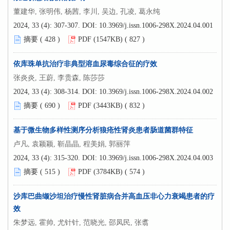
董建华, 张明伟, 杨茜, 李川, 吴边, 孔凌, 葛永纯
2024, 33 (4): 307-307.
DOI:
10.3969/j.issn.1006-298X.2024.04.001
摘要 (
428
)
PDF (1547KB) (
827
)
依库珠单抗治疗非典型溶血尿毒综合征的疗效
张炎炎, 王蔚, 李贵森, 陈莎莎
2024, 33 (4): 308-314.
DOI:
10.3969/j.issn.1006-298X.2024.04.002
摘要 (
690
)
PDF (3443KB) (
832
)
基于微生物多样性测序分析狼疮性肾炎患者肠道菌群特征
卢凡, 袁颖颖, 靳晶晶, 程美娟, 郭丽萍
2024, 33 (4): 315-320.
DOI:
10.3969/j.issn.1006-298X.2024.04.003
摘要 (
515
)
PDF (3784KB) (
574
)
沙库巴曲缬沙坦治疗慢性肾脏病合并高血压非心力衰竭患者的疗
效
朱梦远, 霍帅, 尤针针, 范晓光, 邵凤民, 张翥