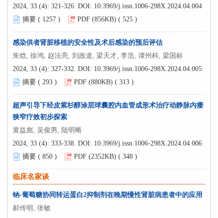
2024, 33 (4): 321-326.
DOI:
10.3969/j.issn.1006-298X.2024.04.004
摘要 (
1257
)
PDF (856KB) (
525
)
感染供者肾脏移植的安全性及术后感染的预后评估
朱焓, 徐鸿, 赵法亮, 刘政道, 梁天才, 李浩, 谭州科, 梁国标
2024, 33 (4): 327-332.
DOI:
10.3969/j.issn.1006-298X.2024.04.005
摘要 (
293
)
PDF (880KB) (
313
)
超声引导下经皮紫杉醇涂层球囊腔内血管成形术治疗动静脉内瘘
狭窄疗效初步探索
黄益彪, 吴俊男, 陆明晰
2024, 33 (4): 333-338.
DOI:
10.3969/j.issn.1006-298X.2024.04.006
摘要 (
850
)
PDF (2352KB) (
348
)
临床名家谈
钠-葡萄糖协同转运蛋白2抑制剂在晚期慢性肾脏病患者中的应用
郝传明, 张敏