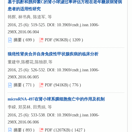
基于肌酐和胱抑素C的肾小球滤过率评估方程在老年糖尿病肾病
患者的适用性研究
韩辉, 林书典, 陈道军, 等
2016, 25 (6): 519-525.
DOI:
10.3969/cndt.j.issn.1006-
298X.2016.06.004
摘要 (
699
)
PDF (963KB) (
1209
)
狼疮性肾炎合并自身免疫性甲状腺疾病的临床分析
董建华,陈樱花,陈独群,等
2016, 25 (6): 526-532.
DOI:
10.3969/cndt.j.issn.1006-
298X.2016.06.005
摘要 (
771
)
PDF (941KB) (
776
)
microRNA-497在肾小球系膜细胞焦亡中的作用及机制
李嵘, 郑昊林, 田秀娟, 等
2016, 25 (6): 533-538.
DOI:
10.3969/cndt.j.issn.1006-
298X.2016.06.006
摘要 (
893
)
PDF (1207KB) (
1427
)